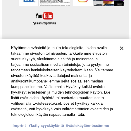
Käytämme evästeitä ja muita teknologioita, joiden avulla
Products & Solutions
takaamme sivuston toimivuuden, tarkkailemme sivuston
suorituskykyä, yksilöimme sisältöä ja mainontaa ja
tarjoamme sosiaalisen median toimintoja, jotta pystymme
tarjoamaan henkilökohtaisen käyttökokemuksen. Välitämme
News
sivuston käyttöä koskevia tietojasi mainonta- ja
analysointikumppaneillemme sekä sosiaalisen median
kumppaneillemme. Valitsemalla Hyväksy kaikki evästeet
hyväksyt evästeiden ja muiden teknologioiden käytön. Lue
About Yamaha
lisää evästeiden käytöstä tai asetusten muuttamisesta
valitsemalla Evästeasetukset. Jos et hyväksy kaikkia
evästeitä, voit hyväksyä vain välttämättömien evästeiden ja
teknologioiden käytön napsauttamalla
tätä
.
Suomi - English
Imprint
Yksityisyyskäytäntö
Evästekäytännössämme
Consumer