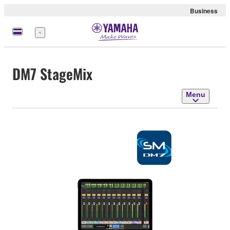
Business
Menu
DM7 StageMix
Menu