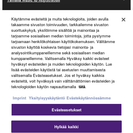
Käytämme evästeitä ja muita teknologioita, joiden avulla
About Yamaha
takaamme sivuston toimivuuden, tarkkailemme sivuston
suorituskykyä, yksilöimme sisältöä ja mainontaa ja
tarjoamme sosiaalisen median toimintoja, jotta pystymme
tarjoamaan henkilökohtaisen käyttökokemuksen. Välitämme
Suomi - English
sivuston käyttöä koskevia tietojasi mainonta- ja
analysointikumppaneillemme sekä sosiaalisen median
Business
kumppaneillemme. Valitsemalla Hyväksy kaikki evästeet
hyväksyt evästeiden ja muiden teknologioiden käytön. Lue
lisää evästeiden käytöstä tai asetusten muuttamisesta
valitsemalla Evästeasetukset. Jos et hyväksy kaikkia
evästeitä, voit hyväksyä vain välttämättömien evästeiden ja
teknologioiden käytön napsauttamalla
tätä
.
Imprint
Yksityisyyskäytäntö
Evästekäytännössämme
Evästeasetukset
Ottaa yhteyttä
Käyttöehdot
Tietosuojakäytäntö
Evästekäytäntö
Jälki
Hylkää kaikki