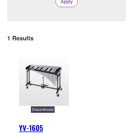
Apply
1
Results
Discontinued
YV-1605