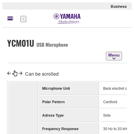
Business
Menu
YCM01U
USB Microphone
Menu
Can be scrolled
Microphone Unit
Back electret cond
Polar Pattern
Cardioid
Adress Type
Side
Frequency Response
30 Hz to 20 kHz