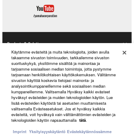
Products & Solutions
Käytämme evästeitä ja muita teknologioita, joiden avulla
takaamme sivuston toimivuuden, tarkkailemme sivuston
suorituskykyä, yksilöimme sisältöä ja mainontaa ja
News
tarjoamme sosiaalisen median toimintoja, jotta pystymme
tarjoamaan henkilökohtaisen käyttökokemuksen. Välitämme
sivuston käyttöä koskevia tietojasi mainonta- ja
analysointikumppaneillemme sekä sosiaalisen median
About Yamaha
kumppaneillemme. Valitsemalla Hyväksy kaikki evästeet
hyväksyt evästeiden ja muiden teknologioiden käytön. Lue
lisää evästeiden käytöstä tai asetusten muuttamisesta
valitsemalla Evästeasetukset. Jos et hyväksy kaikkia
Suomi - English
evästeitä, voit hyväksyä vain välttämättömien evästeiden ja
teknologioiden käytön napsauttamalla
tätä
.
Consumer
Imprint
Yksityisyyskäytäntö
Evästekäytännössämme