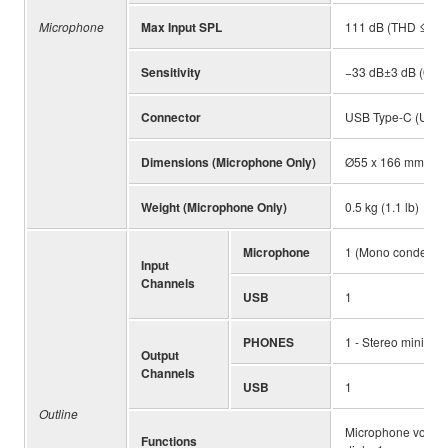
Microphone
Max Input SPL
111 dB (THD ≤1.0%
Sensitivity
−33 dB±3 dB (0 dB
Connector
USB Type-C (USB2
Dimensions (Microphone Only)
Ø55 x 166 mm (Ø2.2
Weight (Microphone Only)
0.5 kg (1.1 lb)
Microphone
1 (Mono condense
Input
Channels
USB
1
PHONES
1 - Stereo mini
Output
Channels
USB
1
Outline
Microphone volume
Functions