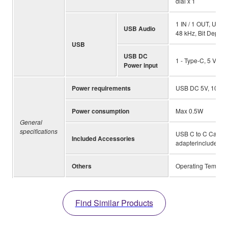
dial x 1
1 IN / 1 OUT, USB
USB Audio
48 kHz, Bit Depth: 
USB
USB DC
1 - Type-C, 5 V D
Power input
Power requirements
USB DC 5V, 100 
Power consumption
Max 0.5W
General
specifications
USB C to C Cable x 
Included Accessories
adapterincluded)×1
Others
Operating Temperat
Find Similar Products