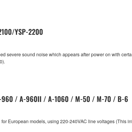
-2100/YSP-2200
aled severe sound noise which appears after power on with cer
0).
A-960 / A-960II / A-1060 / M-50 / M-70 / B-6
 for European models, using 220-240VAC line voltages (This i