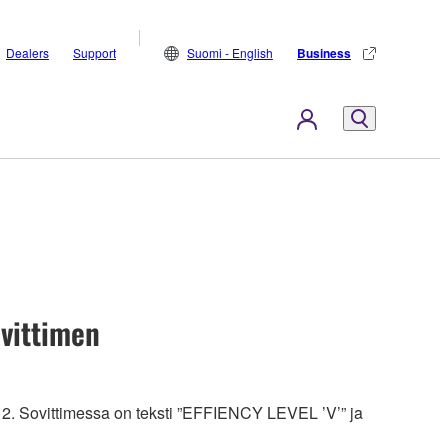
Dealers
Support
Suomi - English
Business
vittimen
012. Sovittimessa on teksti ”EFFIENCY LEVEL ’V’” ja