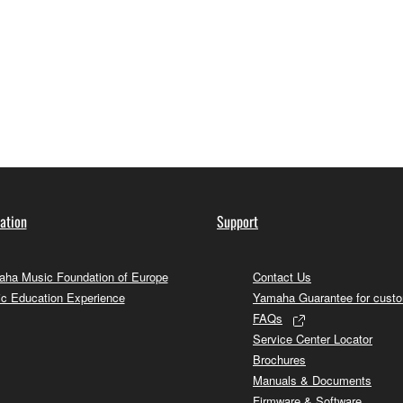
ation
Support
ha Music Foundation of Europe
Contact Us
c Education Experience
Yamaha Guarantee for cust
FAQs
Service Center Locator
Brochures
Manuals & Documents
Firmware & Software