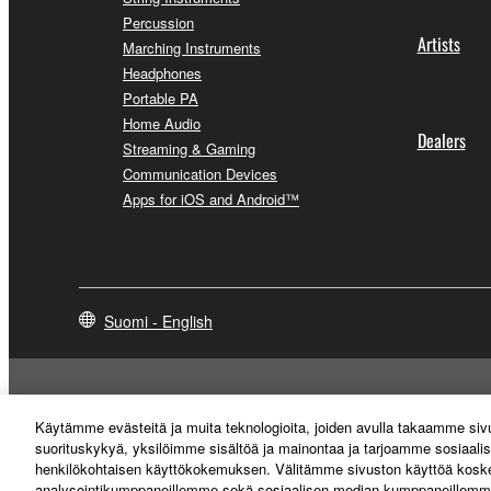
Percussion
Artists
Marching Instruments
Headphones
Portable PA
Home Audio
Dealers
Streaming & Gaming
Communication Devices
Apps for iOS and Android™
Suomi - English
Käytämme evästeitä ja muita teknologioita, joiden avulla takaamme si
suorituskykyä, yksilöimme sisältöä ja mainontaa ja tarjoamme sosiaali
henkilökohtaisen käyttökokemuksen. Välitämme sivuston käyttöä koskev
analysointikumppaneillemme sekä sosiaalisen median kumppaneillemme