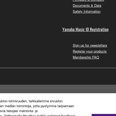
Documents & Data
Safety Information
Yamaha Music ID Registration
Sign up for newsletters
Register your products
Membership FAQ
vuston toimivuuden, tarkkailemme sivuston
sen median toimintoja, jotta pystymme tarjoamaan
ia tietojasi mainonta- ja
. Valitsemalla Hyväksy kaikki evästeet hyväksyt