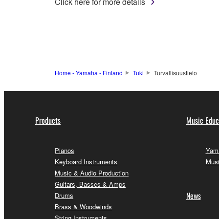
Click here for more details
Home - Yamaha - Finland
Tuki
Turvallisuustieto
Products
Music Educ
Pianos
Yama
Keyboard Instruments
Musi
Music & Audio Production
Guitars, Basses & Amps
News
Drums
Brass & Woodwinds
String Instruments