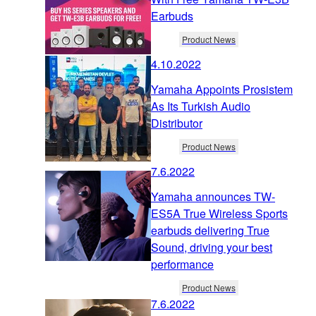
Earbuds
Product News
4.10.2022
Yamaha Appoints Prosistem
As Its Turkish Audio
Distributor
Product News
7.6.2022
Yamaha announces TW-
ES5A True Wireless Sports
earbuds delivering True
Sound, driving your best
performance
Product News
7.6.2022