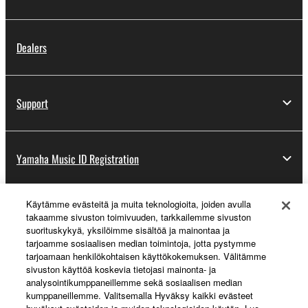
Dealers
Support
Yamaha Music ID Registration
Käytämme evästeitä ja muita teknologioita, joiden avulla
About Yamaha
takaamme sivuston toimivuuden, tarkkailemme sivuston
suorituskykyä, yksilöimme sisältöä ja mainontaa ja
tarjoamme sosiaalisen median toimintoja, jotta pystymme
tarjoamaan henkilökohtaisen käyttökokemuksen. Välitämme
Suomi - English
sivuston käyttöä koskevia tietojasi mainonta- ja
analysointikumppaneillemme sekä sosiaalisen median
Business
kumppaneillemme. Valitsemalla Hyväksy kaikki evästeet