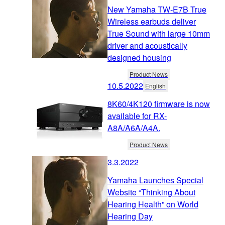
New Yamaha TW-E7B True
Wireless earbuds deliver
True Sound with large 10mm
driver and acoustically
designed housing
Product News
10.5.2022
English
8K60/4K120 firmware is now
available for RX-
A8A/A6A/A4A.
Product News
3.3.2022
Yamaha Launches Special
Website “Thinking About
Hearing Health” on World
Hearing Day