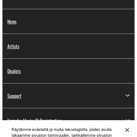
News
Artists
Dealers
Support
Yamaha Music ID Registration
Käytämme evästeitä ja muita teknologioita, joiden avulla
takaamme sivuston toimivuuden, tarkkailemme sivuston