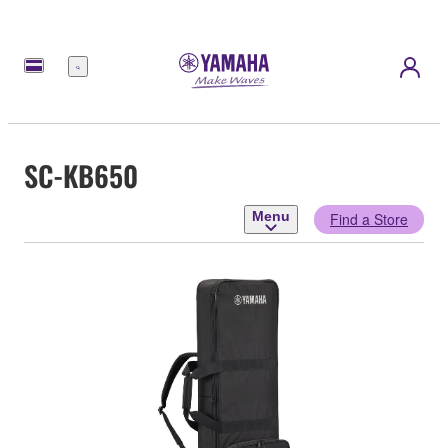
Menu
SC-KB650
Menu
Find a Store