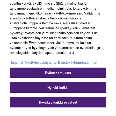
suorituskykyä, yksilöimme sisältöä ja mainontaa ja
About Yamaha
tarjoamme sosiaalisen median toimintoja, jotta pystymme
tarjoamaan henkilökohtaisen käyttökokemuksen. Välitämme
sivuston käyttöä koskevia tietojasi mainonta- ja
analysointikumppaneillemme sekä sosiaalisen median
Suomi - English
kumppaneillemme. Valitsemalla Hyväksy kaikki evästeet
hyväksyt evästeiden ja muiden teknologioiden käytön. Lue
Business
lisää evästeiden käytöstä tai asetusten muuttamisesta
valitsemalla Evästeasetukset. Jos et hyväksy kaikkia
evästeitä, voit hyväksyä vain välttämättömien evästeiden ja
teknologioiden käytön napsauttamalla
tätä
.
Imprint
Yksityisyyskäytäntö
Evästekäytännössämme
Evästeasetukset
Ottaa yhteyttä
Käyttöehdot
Tietosuojakäytäntö
Hylkää kaikki
Evästekäytäntö
Jälki
Hyväksy kaikki evästeet
© Yamaha Corporation.