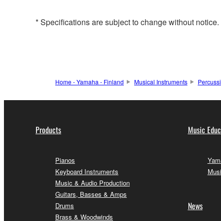
* Specifications are subject to change without notice
Home - Yamaha - Finland
Musical Instruments
Percuss
Products
Music Educ
Pianos
Yama
Keyboard Instruments
Musi
Music & Audio Production
Guitars, Basses & Amps
News
Drums
Brass & Woodwinds