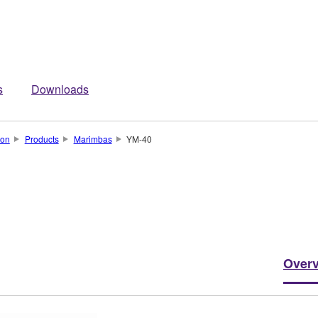
s
Downloads
ion
Products
Marimbas
YM-40
Over