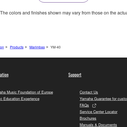
. The colors and finishes shown may vary from those on the actu
ion
Products
Marimbas
YM-40
ation
Support
ha Music Foundation of Europe
Contact Us
c Education Experience
Yamaha Guarantee for cust
FAQs
Service Center Locator
Brochures
Manuals & Documents