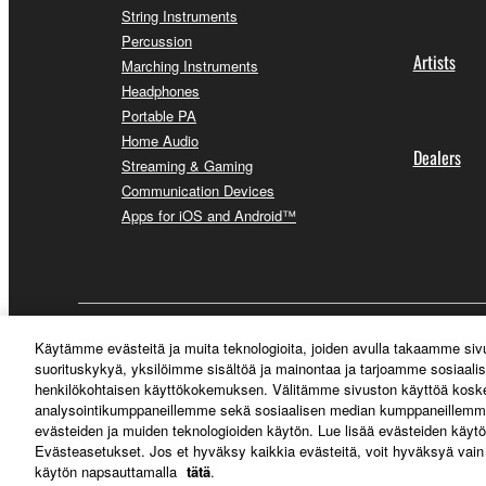
String Instruments
Percussion
Artists
Marching Instruments
Headphones
Portable PA
Home Audio
Dealers
Streaming & Gaming
Communication Devices
Apps for iOS and Android™
Suomi - English
Käytämme evästeitä ja muita teknologioita, joiden avulla takaamme si
suorituskykyä, yksilöimme sisältöä ja mainontaa ja tarjoamme sosiaali
henkilökohtaisen käyttökokemuksen. Välitämme sivuston käyttöä koskev
analysointikumppaneillemme sekä sosiaalisen median kumppaneillemme
evästeiden ja muiden teknologioiden käytön. Lue lisää evästeiden käytö
Evästeasetukset. Jos et hyväksy kaikkia evästeitä, voit hyväksyä vain
käytön napsauttamalla
tätä
.