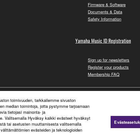
Firmware & Software
Documents & Data
Safety Information
Yamaha Music ID Registration
Sign up for newsletters
Register your products
Membership FAQ
vuston toimivuuden, tarkkailemme sivuston
sen median toimintoja, jotta pystymme tarjoamaan
ia tietojasi mainonta- ja
. Valitsemalla Hyväksy kaikki evästeet hyväksyt
Evästeasetuk
stä tai asetusten muuttamisesta valitsemalla
 välttämättömien evästeiden ja teknologioiden