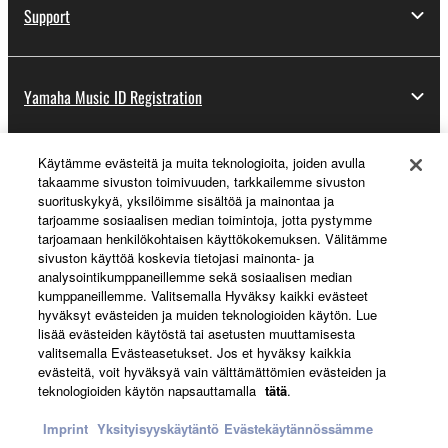
Support
Yamaha Music ID Registration
Käytämme evästeitä ja muita teknologioita, joiden avulla
About Yamaha
takaamme sivuston toimivuuden, tarkkailemme sivuston
suorituskykyä, yksilöimme sisältöä ja mainontaa ja
tarjoamme sosiaalisen median toimintoja, jotta pystymme
tarjoamaan henkilökohtaisen käyttökokemuksen. Välitämme
Suomi - English
sivuston käyttöä koskevia tietojasi mainonta- ja
analysointikumppaneillemme sekä sosiaalisen median
Business
kumppaneillemme. Valitsemalla Hyväksy kaikki evästeet
hyväksyt evästeiden ja muiden teknologioiden käytön. Lue
lisää evästeiden käytöstä tai asetusten muuttamisesta
valitsemalla Evästeasetukset. Jos et hyväksy kaikkia
evästeitä, voit hyväksyä vain välttämättömien evästeiden ja
teknologioiden käytön napsauttamalla
tätä
.
Imprint
Yksityisyyskäytäntö
Evästekäytännössämme