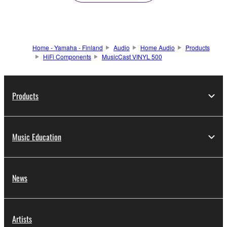
Home - Yamaha - Finland
Audio
Home Audio
Products
HiFi Components
MusicCast VINYL 500
Products
Music Education
News
Artists