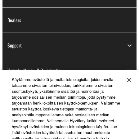
Dealers
Support
Yamaha Music ID Registration
Käytämme evästeitä ja muita teknologioita, joiden avulla
takaamme sivuston toimivuuden, tarkkailemme sivuston
suorituskykyä, yksilöimme sisältöä ja mainontaa ja
About Yamaha
tarjoamme sosiaalisen median toimintoja, jotta pystymme
tarjoamaan henkilökohtaisen käyttökokemuksen. Välitämme
sivuston käyttöä koskevia tietojasi mainonta- ja
analysointikumppaneillemme sekä sosiaalisen median
Suomi - English
kumppaneillemme. Valitsemalla Hyväksy kaikki evästeet
hyväksyt evästeiden ja muiden teknologioiden käytön. Lue
Business
lisää evästeiden käytöstä tai asetusten muuttamisesta
valitsemalla Evästeasetukset. Jos et hyväksy kaikkia