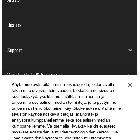
Dealers
Support
Yamaha Music ID Registration
Käytämme evästeitä ja muita teknologioita, joiden avulla
takaamme sivuston toimivuuden, tarkkailemme sivuston
suorituskykyä, yksilöimme sisältöä ja mainontaa ja
About Yamaha
tarjoamme sosiaalisen median toimintoja, jotta pystymme
tarjoamaan henkilökohtaisen käyttökokemuksen. Välitämme
sivuston käyttöä koskevia tietojasi mainonta- ja
analysointikumppaneillemme sekä sosiaalisen median
Suomi - English
kumppaneillemme. Valitsemalla Hyväksy kaikki evästeet
hyväksyt evästeiden ja muiden teknologioiden käytön. Lue
Business
lisää evästeiden käytöstä tai asetusten muuttamisesta