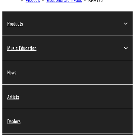
Products
Electronic Drum Pads
RHH135
Products
Music Education
News
Artists
Dealers