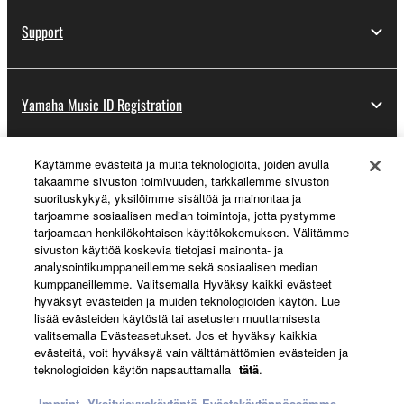
Support
Yamaha Music ID Registration
Käytämme evästeitä ja muita teknologioita, joiden avulla
About Yamaha
takaamme sivuston toimivuuden, tarkkailemme sivuston
suorituskykyä, yksilöimme sisältöä ja mainontaa ja
tarjoamme sosiaalisen median toimintoja, jotta pystymme
tarjoamaan henkilökohtaisen käyttökokemuksen. Välitämme
Suomi - English
sivuston käyttöä koskevia tietojasi mainonta- ja
analysointikumppaneillemme sekä sosiaalisen median
Business
kumppaneillemme. Valitsemalla Hyväksy kaikki evästeet
hyväksyt evästeiden ja muiden teknologioiden käytön. Lue
lisää evästeiden käytöstä tai asetusten muuttamisesta
valitsemalla Evästeasetukset. Jos et hyväksy kaikkia
evästeitä, voit hyväksyä vain välttämättömien evästeiden ja
teknologioiden käytön napsauttamalla
tätä
.
Imprint
Yksityisyyskäytäntö
Evästekäytännössämme