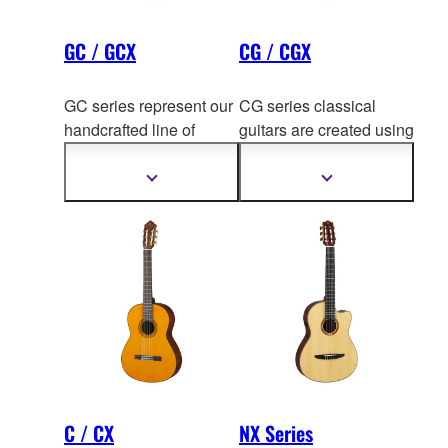
GC / GCX
CG / CGX
GC series represent our
CG series classical
handcrafted line of
guitars are created using
classi
cal guitars at guitar
the experience and
workshop in Japan and
technology
gained from
Show
Show
more
more
China.
decades of hand crafting
information
information
fine classical guitars like
GC series.
C / CX
NX Series