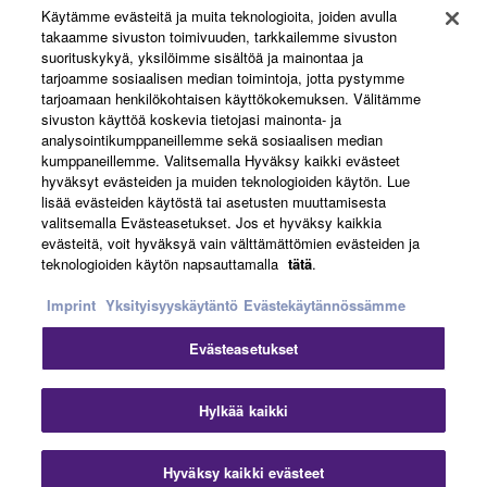
Käytämme evästeitä ja muita teknologioita, joiden avulla
About Yamaha
takaamme sivuston toimivuuden, tarkkailemme sivuston
suorituskykyä, yksilöimme sisältöä ja mainontaa ja
tarjoamme sosiaalisen median toimintoja, jotta pystymme
tarjoamaan henkilökohtaisen käyttökokemuksen. Välitämme
Suomi - English
sivuston käyttöä koskevia tietojasi mainonta- ja
analysointikumppaneillemme sekä sosiaalisen median
Business
kumppaneillemme. Valitsemalla Hyväksy kaikki evästeet
hyväksyt evästeiden ja muiden teknologioiden käytön. Lue
lisää evästeiden käytöstä tai asetusten muuttamisesta
valitsemalla Evästeasetukset. Jos et hyväksy kaikkia
evästeitä, voit hyväksyä vain välttämättömien evästeiden ja
teknologioiden käytön napsauttamalla
tätä
.
Imprint
Yksityisyyskäytäntö
Evästekäytännössämme
Evästeasetukset
Ottaa yhteyttä
Käyttöehdot
Tietosuojakäytäntö
Evästekäytäntö
Jälki
Hylkää kaikki
© Yamaha Corporation.
Hyväksy kaikki evästeet