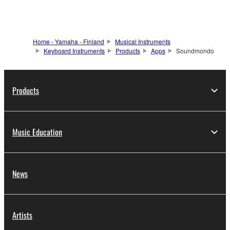
Home - Yamaha - Finland
Musical Instruments
Keyboard Instruments
Products
Apps
Soundmondo
Products
Music Education
News
Artists