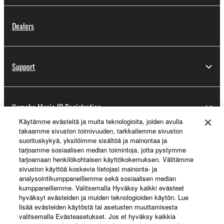
Dealers
Support
Yamaha Music ID Registration
Käytämme evästeitä ja muita teknologioita, joiden avulla
takaamme sivuston toimivuuden, tarkkailemme sivuston
suorituskykyä, yksilöimme sisältöä ja mainontaa ja
About Yamaha
tarjoamme sosiaalisen median toimintoja, jotta pystymme
tarjoamaan henkilökohtaisen käyttökokemuksen. Välitämme
sivuston käyttöä koskevia tietojasi mainonta- ja
analysointikumppaneillemme sekä sosiaalisen median
Suomi - English
kumppaneillemme. Valitsemalla Hyväksy kaikki evästeet
hyväksyt evästeiden ja muiden teknologioiden käytön. Lue
Business
lisää evästeiden käytöstä tai asetusten muuttamisesta
valitsemalla Evästeasetukset. Jos et hyväksy kaikkia