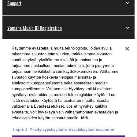
Support
Yamaha Music ID Registration
Käytämme evästeitä ja muita teknologioita, joiden avulla
About Yamaha
takaamme sivuston toimivuuden, tarkkailemme sivuston
suorituskykyä, yksilöimme sisältöä ja mainontaa ja
tarjoamme sosiaalisen median toimintoja, jotta pystymme
tarjoamaan henkilökohtaisen käyttökokemuksen. Välitämme
Suomi - English
sivuston käyttöä koskevia tietojasi mainonta- ja
analysointikumppaneillemme sekä sosiaalisen median
Business
kumppaneillemme. Valitsemalla Hyväksy kaikki evästeet
hyväksyt evästeiden ja muiden teknologioiden käytön. Lue
lisää evästeiden käytöstä tai asetusten muuttamisesta
valitsemalla Evästeasetukset. Jos et hyväksy kaikkia
evästeitä, voit hyväksyä vain välttämättömien evästeiden ja
teknologioiden käytön napsauttamalla
tätä
.
Imprint
Yksityisyyskäytäntö
Evästekäytännössämme