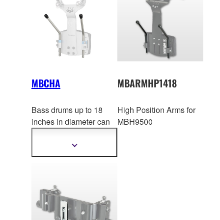
MBCHA
MBARMHP1418
Bass drums up to 18
High Position Arms for
inches in diameter can
MBH9500
be mounted at a high
po
sition using the
Show
more
MBCHA high position
information
arm, which is sold
separately.