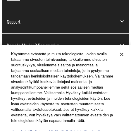
Support
Yamaha Music ID Registration
Käytämme evästeitä ja muita teknologioita, joiden avulla
takaamme sivuston toimivuuden, tarkkailemme sivuston
suorituskykyä, yksilöimme sisältöä ja mainontaa ja
About Yamaha
tarjoamme sosiaalisen median toimintoja, jotta pystymme
tarjoamaan henkilökohtaisen käyttökokemuksen. Välitämme
sivuston käyttöä koskevia tietojasi mainonta- ja
analysointikumppaneillemme sekä sosiaalisen median
Suomi - English
kumppaneillemme. Valitsemalla Hyväksy kaikki evästeet
hyväksyt evästeiden ja muiden teknologioiden käytön. Lue
Business
lisää evästeiden käytöstä tai asetusten muuttamisesta
valitsemalla Evästeasetukset. Jos et hyväksy kaikkia
evästeitä, voit hyväksyä vain välttämättömien evästeiden ja
teknologioiden käytön napsauttamalla
tätä
.