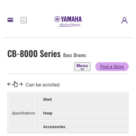
Menu
CB-8000 Series
Bass Drums
Menu
Find a Store
Can be scrolled
Shell
Specifications
Hoop
Accessories