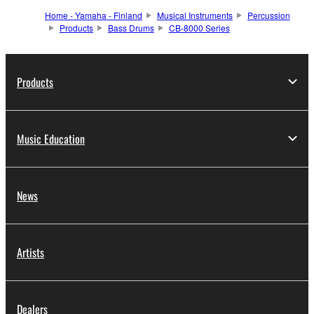
Home - Yamaha - Finland
Musical Instruments
Percussion
Products
Bass Drums
CB-8000 Series
Products
Music Education
News
Artists
Dealers