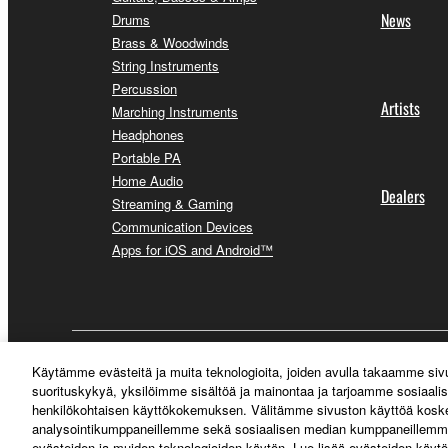
News
Drums
Brass & Woodwinds
String Instruments
Percussion
Artists
Marching Instruments
Headphones
Portable PA
Home Audio
Dealers
Streaming & Gaming
Communication Devices
Apps for iOS and Android™
Suomi - English
Käytämme evästeitä ja muita teknologioita, joiden avulla takaamme si
suorituskykyä, yksilöimme sisältöä ja mainontaa ja tarjoamme sosiaali
henkilökohtaisen käyttökokemuksen. Välitämme sivuston käyttöä koskev
analysointikumppaneillemme sekä sosiaalisen median kumppaneillemme
evästeiden ja muiden teknologioiden käytön. Lue lisää evästeiden käytö