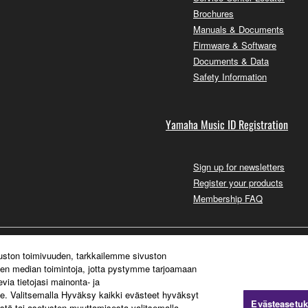
Brochures
Manuals & Documents
Firmware & Software
Documents & Data
Safety Information
Yamaha Music ID Registration
Sign up for newsletters
Register your products
Membership FAQ
vuston toimivuuden, tarkkailemme sivuston
sen median toimintoja, jotta pystymme tarjoamaan
ia tietojasi mainonta- ja
. Valitsemalla Hyväksy kaikki evästeet hyväksyt
Evästeasetuk
stä tai asetusten muuttamisesta valitsemalla