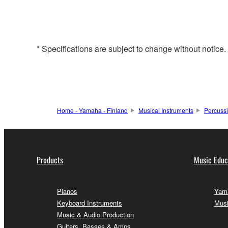
* Specifications are subject to change without notice
Home - Yamaha - Finland
Musical Instruments
Percuss
Products
Music Educ
Pianos
Yama
Keyboard Instruments
Musi
Music & Audio Production
Guitars, Basses & Amps