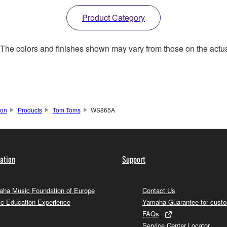
Product Category
. The colors and finishes shown may vary from those on the actu
ion
Products
Tom Toms
WS865A
ation
Support
ha Music Foundation of Europe
Contact Us
c Education Experience
Yamaha Guarantee for cust
FAQs
Service Center Locator