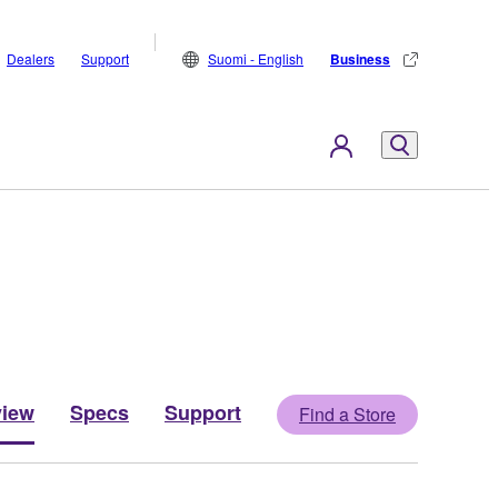
Dealers
Support
Suomi - English
Business
view
Specs
Support
Find a Store