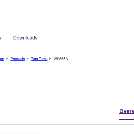
s
Downloads
ion
Products
Tom Toms
WS865A
Over