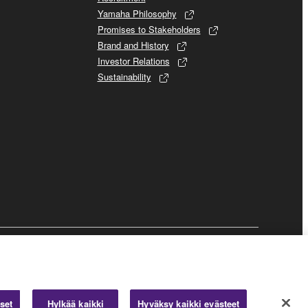
Yamaha Philosophy
Promises to Stakeholders
Brand and History
Investor Relations
Sustainability
Business
set
Hylkää kaikki
Hyväksy kaikki evästeet