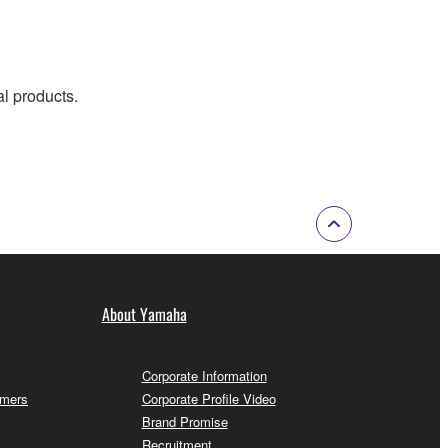
al products.
About Yamaha
Corporate Information
omers
Corporate Profile Video
Brand Promise
Recruitment