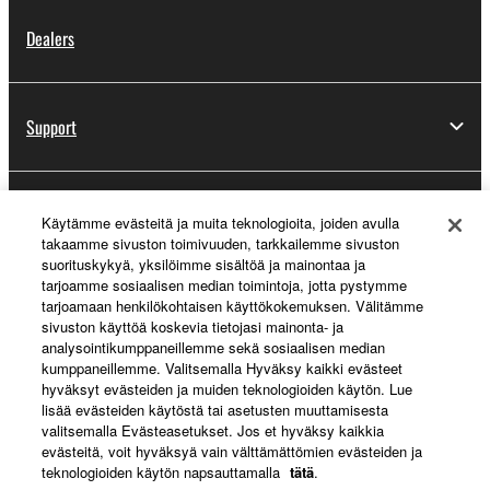
Dealers
Support
Yamaha Music ID Registration
Käytämme evästeitä ja muita teknologioita, joiden avulla
takaamme sivuston toimivuuden, tarkkailemme sivuston
suorituskykyä, yksilöimme sisältöä ja mainontaa ja
tarjoamme sosiaalisen median toimintoja, jotta pystymme
About Yamaha
tarjoamaan henkilökohtaisen käyttökokemuksen. Välitämme
sivuston käyttöä koskevia tietojasi mainonta- ja
analysointikumppaneillemme sekä sosiaalisen median
kumppaneillemme. Valitsemalla Hyväksy kaikki evästeet
Suomi - English
hyväksyt evästeiden ja muiden teknologioiden käytön. Lue
lisää evästeiden käytöstä tai asetusten muuttamisesta
Business
valitsemalla Evästeasetukset. Jos et hyväksy kaikkia
evästeitä, voit hyväksyä vain välttämättömien evästeiden ja
teknologioiden käytön napsauttamalla
tätä
.