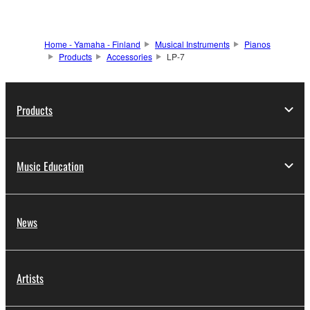
Home - Yamaha - Finland
Musical Instruments
Pianos
Products
Accessories
LP-7
Products
Music Education
News
Artists