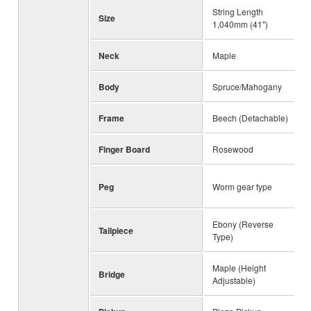
String Length
Size
1,040mm (41")
Neck
Maple
Body
Spruce/Mahogany
Frame
Beech (Detachable)
Finger Board
Rosewood
Peg
Worm gear type
Ebony (Reverse
Tailpiece
Type)
Maple (Height
Bridge
Adjustable)