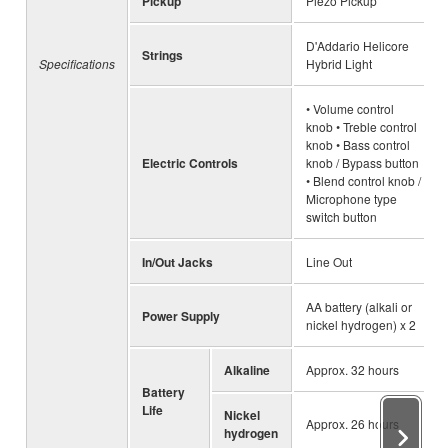
Pickup
Piezo Pickup
D'Addario Helicore
Strings
Specifications
Hybrid Light
• Volume control
knob • Treble control
knob • Bass control
Electric Controls
knob / Bypass button
• Blend control knob /
Microphone type
switch button
In/Out Jacks
Line Out
AA battery (alkali or
Power Supply
nickel hydrogen) x 2
Alkaline
Approx. 32 hours
Battery
Life
Nickel
Approx. 26 hours
hydrogen