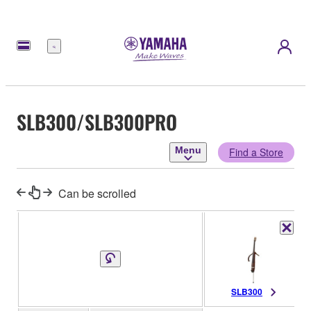
Menu
SLB300/SLB300PRO
Menu
Find a Store
Can be scrolled
SLB300