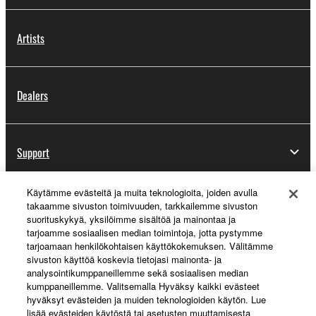
Artists
Dealers
Support
Käytämme evästeitä ja muita teknologioita, joiden avulla
takaamme sivuston toimivuuden, tarkkailemme sivuston
Yamaha Music ID Registration
suorituskykyä, yksilöimme sisältöä ja mainontaa ja
tarjoamme sosiaalisen median toimintoja, jotta pystymme
tarjoamaan henkilökohtaisen käyttökokemuksen. Välitämme
sivuston käyttöä koskevia tietojasi mainonta- ja
About Yamaha
analysointikumppaneillemme sekä sosiaalisen median
kumppaneillemme. Valitsemalla Hyväksy kaikki evästeet
hyväksyt evästeiden ja muiden teknologioiden käytön. Lue
lisää evästeiden käytöstä tai asetusten muuttamisesta