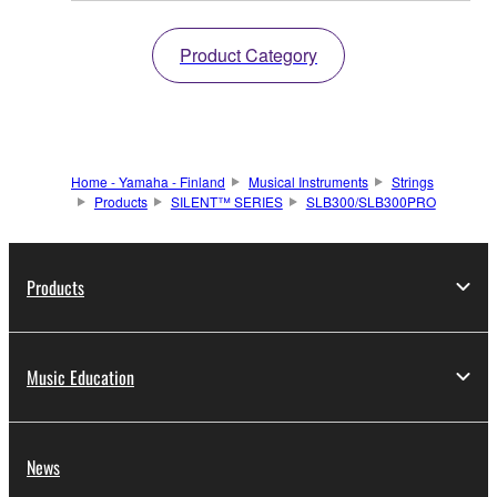
Product Category
Home - Yamaha - Finland
Musical Instruments
Strings
Products
SILENT™ SERIES
SLB300/SLB300PRO
Products
Music Education
News