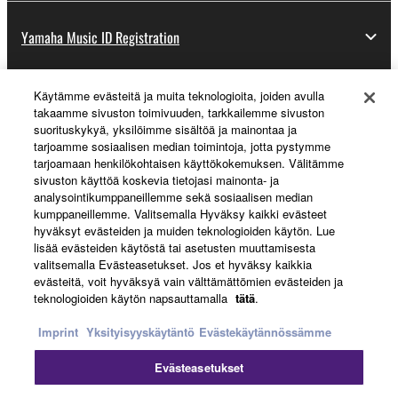
Yamaha Music ID Registration
Käytämme evästeitä ja muita teknologioita, joiden avulla
About Yamaha
takaamme sivuston toimivuuden, tarkkailemme sivuston
suorituskykyä, yksilöimme sisältöä ja mainontaa ja
tarjoamme sosiaalisen median toimintoja, jotta pystymme
tarjoamaan henkilökohtaisen käyttökokemuksen. Välitämme
Suomi - English
sivuston käyttöä koskevia tietojasi mainonta- ja
analysointikumppaneillemme sekä sosiaalisen median
Business
kumppaneillemme. Valitsemalla Hyväksy kaikki evästeet
hyväksyt evästeiden ja muiden teknologioiden käytön. Lue
lisää evästeiden käytöstä tai asetusten muuttamisesta
valitsemalla Evästeasetukset. Jos et hyväksy kaikkia
evästeitä, voit hyväksyä vain välttämättömien evästeiden ja
teknologioiden käytön napsauttamalla
tätä
.
Imprint
Yksityisyyskäytäntö
Evästekäytännössämme
Evästeasetukset
Ottaa yhteyttä
Käyttöehdot
Tietosuojakäytäntö