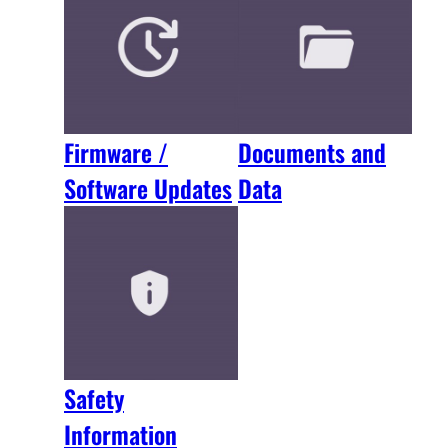
Firmware /
Documents and
Software Updates
Data
Safety
Information