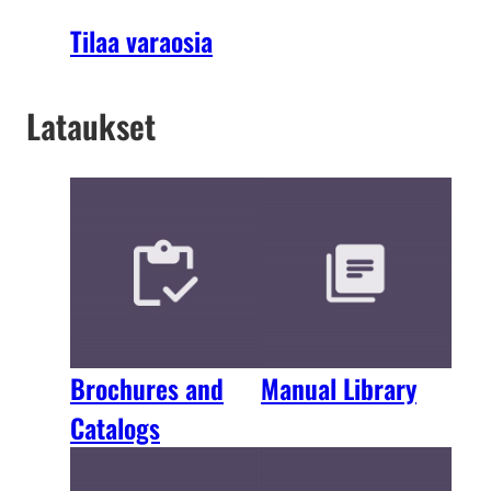
Tilaa varaosia
Lataukset
Brochures and
Manual Library
Catalogs