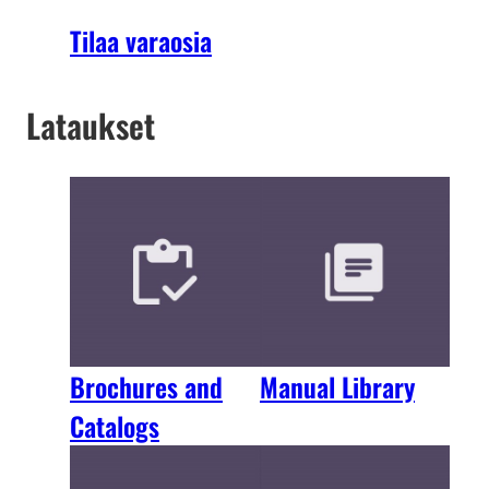
Tilaa varaosia
Lataukset
Brochures and
Manual Library
Catalogs