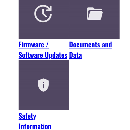
Firmware /
Documents and
Software Updates
Data
Safety
Information