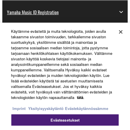
Yamaha Music ID Registration
Käytämme evästeitä ja muita teknologioita, joiden avulla
About Yamaha
takaamme sivuston toimivuuden, tarkkailemme sivuston
suorituskykyä, yksilöimme sisältöä ja mainontaa ja
tarjoamme sosiaalisen median toimintoja, jotta pystymme
tarjoamaan henkilökohtaisen käyttökokemuksen. Välitämme
Suomi - English
sivuston käyttöä koskevia tietojasi mainonta- ja
analysointikumppaneillemme sekä sosiaalisen median
Business
kumppaneillemme. Valitsemalla Hyväksy kaikki evästeet
hyväksyt evästeiden ja muiden teknologioiden käytön. Lue
lisää evästeiden käytöstä tai asetusten muuttamisesta
valitsemalla Evästeasetukset. Jos et hyväksy kaikkia
evästeitä, voit hyväksyä vain välttämättömien evästeiden ja
teknologioiden käytön napsauttamalla
tätä
.
Imprint
Yksityisyyskäytäntö
Evästekäytännössämme
Evästeasetukset
Ottaa yhteyttä
Käyttöehdot
Tietosuojakäytäntö