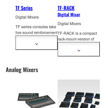
TF Series
TF-RACK
Digital Mixer
Digital Mixers
Digital Mixers
TF series consoles take
live sound reinforcement
TF-RACK is a compact
to a new level of
rack-mount version of
refinement with
the TF Series digital
Show
more
Tou
chFlow Operation™,
mixing cons
oles,
Show
information
recallable D-PRE™
more
offering the same levels
information
preamplifiers, advanced
of performance and
processing and much
Analog Mixers
groundbreaking
more.
operability.