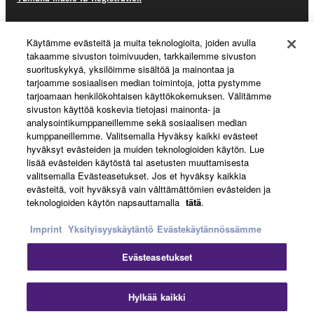
Käytämme evästeitä ja muita teknologioita, joiden avulla
About Yamaha
takaamme sivuston toimivuuden, tarkkailemme sivuston
suorituskykyä, yksilöimme sisältöä ja mainontaa ja
tarjoamme sosiaalisen median toimintoja, jotta pystymme
tarjoamaan henkilökohtaisen käyttökokemuksen. Välitämme
Suomi - English
sivuston käyttöä koskevia tietojasi mainonta- ja
analysointikumppaneillemme sekä sosiaalisen median
Business
kumppaneillemme. Valitsemalla Hyväksy kaikki evästeet
hyväksyt evästeiden ja muiden teknologioiden käytön. Lue
lisää evästeiden käytöstä tai asetusten muuttamisesta
valitsemalla Evästeasetukset. Jos et hyväksy kaikkia
evästeitä, voit hyväksyä vain välttämättömien evästeiden ja
teknologioiden käytön napsauttamalla
tätä
.
Imprint
Yksityisyyskäytäntö
Evästekäytännössämme
Evästeasetukset
Ottaa yhteyttä
Käyttöehdot
Tietosuojakäytäntö
Evästekäytäntö
Jälki
Hylkää kaikki