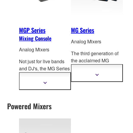
MGP Series
MG Series
Mixing Console
Analog Mixers
Analog Mixers
The third generation of
the acclaimed MG
Not just for live bands
Series, these compact
and DJ's, the MG Series
mixing consoles f
ocus
mixing consoles can
Show
more
on delivering high
easily adapt to a truly
Show
information
more
quality sound for a
impressive range of
information
diverse range of mixing
applications from
environments.
Powered Mixers
port
able PA to fixed
installation. Now with
the newly added digital
functions and superior
sound of the MGP, the