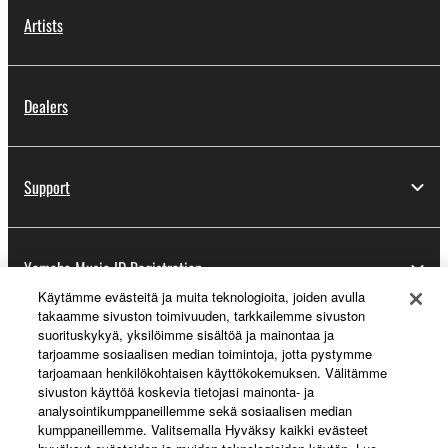
Artists
Dealers
Support
Yamaha Music ID Registration
Käytämme evästeitä ja muita teknologioita, joiden avulla
takaamme sivuston toimivuuden, tarkkailemme sivuston
suorituskykyä, yksilöimme sisältöä ja mainontaa ja
About Yamaha
tarjoamme sosiaalisen median toimintoja, jotta pystymme
tarjoamaan henkilökohtaisen käyttökokemuksen. Välitämme
sivuston käyttöä koskevia tietojasi mainonta- ja
analysointikumppaneillemme sekä sosiaalisen median
Suomi - English
kumppaneillemme. Valitsemalla Hyväksy kaikki evästeet