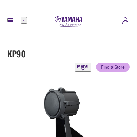
Menu
KP90
Menu
Find a Store