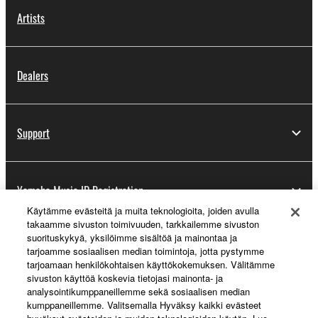
Artists
Dealers
Support
Yamaha Music ID Registration
Käytämme evästeitä ja muita teknologioita, joiden avulla
takaamme sivuston toimivuuden, tarkkailemme sivuston
suorituskykyä, yksilöimme sisältöä ja mainontaa ja
About Yamaha
tarjoamme sosiaalisen median toimintoja, jotta pystymme
tarjoamaan henkilökohtaisen käyttökokemuksen. Välitämme
sivuston käyttöä koskevia tietojasi mainonta- ja
analysointikumppaneillemme sekä sosiaalisen median
Suomi - English
kumppaneillemme. Valitsemalla Hyväksy kaikki evästeet