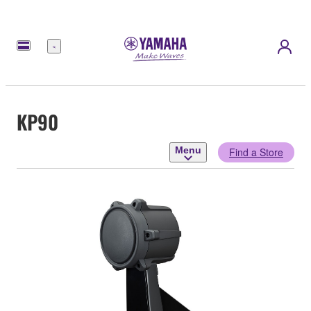
Menu
KP90
Menu
Find a Store