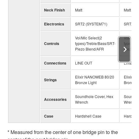
Neck Finish
Matt
Matt
Electronics
SRT2 (SYSTEM71)
SRT2 (S
Vol/Mic Select(2
Vol/Mic S
Controls
types)/Treble/Bass/SRT-
types)/T
Piezo Blend/AFR
Piezo B
Connections
LINE OUT
LINE OU
Elixir NANOWEB 80/20
Elixir 
Strings
Bronze Light
Bronze L
Soundhole Cover, Hex
Soundho
Accessories
Wrench
Wrench
Case
Hardshell Case
Hardshel
* Measured from the center of one bridge pin to the