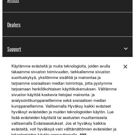
Dealers
Support
Käytämme evästeitä ja muita teknologioita, joiden avulla
takaamme sivuston toimivuuden, tarkkailemme sivuston
Yamaha Music ID Registration
suorituskykyä, yksilöimme sisältöä ja mainontaa ja
tarjoamme sosiaalisen median toimintoja, jotta pystymme
tarjoamaan henkilökohtaisen käyttökokemuksen. Välitämme
sivuston käyttöä koskevia tietojasi mainonta- ja
About Yamaha
analysointikumppaneillemme sekä sosiaalisen median
kumppaneillemme. Valitsemalla Hyväksy kaikki evästeet
hyväksyt evästeiden ja muiden teknologioiden käytön. Lue
lisää evästeiden käytöstä tai asetusten muuttamisesta
Suomi - English
valitsemalla Evästeasetukset. Jos et hyväksy kaikkia
evästeitä, voit hyväksyä vain välttämättömien evästeiden ja
Business
teknologioiden käytön napsauttamalla
tätä
.