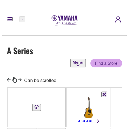
Menu
A Series
Menu
Find a Store
Can be scrolled
A5R ARE
AC5