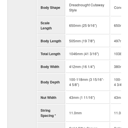
Dreadnought Cutaway
Body Shape
Concert 
Style
Scale
650mm (25 9/16”)
650mm (2
Length
Body Length
505mm (19 7/8")
497mm (1
Total Length
1046mm (41 3/16")
1038mm (
Body Width
412mm (16 1/4")
380mm (1
100-118mm (3 15/16”-
100-120m
Body Depth
4 5/8”)
4 3/4")
Nut Width
43mm (1 11/16”)
43mm (1 
String
11.0mm
11.0mm
Spacing *