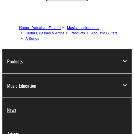
Home - Yamaha - Finland
Musical Instruments
Guitars, Basses & Amps
Products
Acoustic Guitars
A Series
Products
Music Education
News
Artists