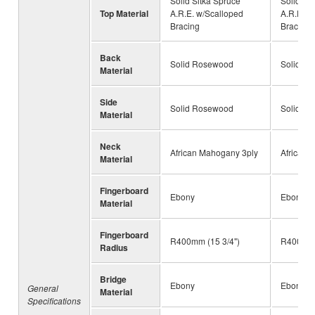
Solid Sitka Spruce
Solid Si
Top Material
A.R.E. w/Scalloped
A.R.E. w
Bracing
Bracing
Back
Solid Rosewood
Solid R
Material
Side
Solid Rosewood
Solid R
Material
Neck
African Mahogany 3ply
African 
Material
Fingerboard
Ebony
Ebony
Material
Fingerboard
R400mm (15 3/4")
R400mm 
Radius
Bridge
Ebony
Ebony
General
Material
Specifications