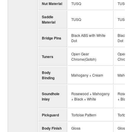
Nut Material
TUSQ
TUSQ
Saddle
TUSQ
TUSQ
Material
Black ABS with White
Black AB
Bridge Pins
Dot
Dot
Open Gear
Open Ge
Tuners
Chrome(Gotoh)
Chrome(
Body
Mahogany + Cream
Mahogan
Binding
Soundhole
Rosewood + Mahogany
Rosewoo
Inlay
+ Black + White
+ Black 
Pickguard
Tortoise Pattern
Tortoise 
Body Finish
Gloss
Gloss