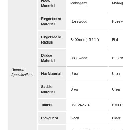
Neck
Mahogany
Mahogany
Material
Fingerboard
Rosewood
Rosewood
Material
Fingerboard
R400mm (15 3/4")
Flat
Radius
Bridge
Rosewood
Rosewood
Material
General
Nut Material
Urea
Urea
Specifications
Saddle
Urea
Urea
Material
Tuners
RM1242N-4
RM1188NB
Pickguard
Black
Black