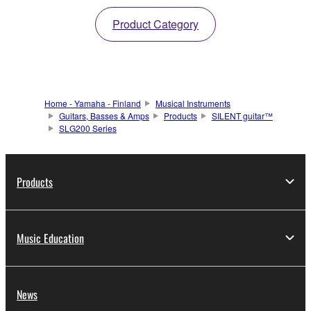
Product Category
Home - Yamaha - Finland
Musical Instruments
Guitars, Basses & Amps
Products
SILENT guitar™
SLG200 Series
Products
Music Education
News