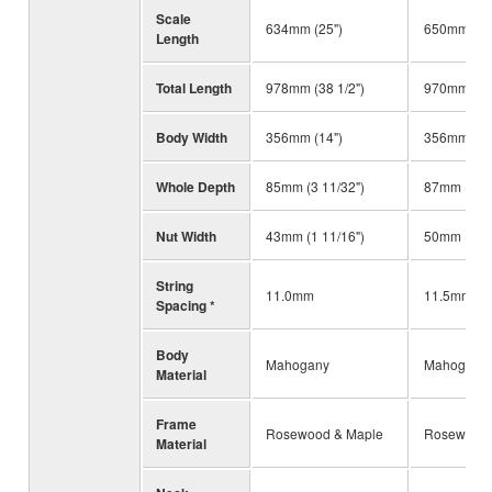
Scale
634mm (25")
650mm (25 
Length
Total Length
978mm (38 1/2")
970mm (38 
Body Width
356mm (14")
356mm (14
Whole Depth
85mm (3 11/32")
87mm (3 7/
Nut Width
43mm (1 11/16")
50mm (1 31
String
11.0mm
11.5mm
Spacing *
Body
Mahogany
Mahogany
Material
Frame
Rosewood & Maple
Rosewood 
Material