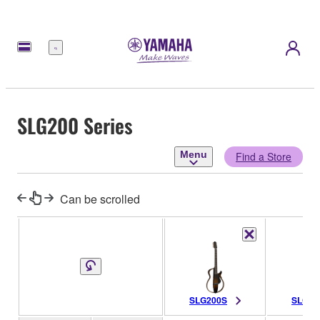
Menu
SLG200 Series
Menu
Find a Store
Can be scrolled
SLG200S
SLG20