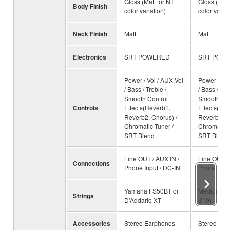
Gloss (Matt for NT
Gloss (Matt
Body Finish
color variation)
color variat
Neck Finish
Matt
Matt
Electronics
SRT POWERED
SRT POW
Power / Vol / AUX.Vol
Power / Vol
/ Bass / Treble /
/ Bass / Tre
Smooth Control
Smooth Con
Controls
Effects(Reverb1,
Effects(Rev
Reverb2, Chorus) /
Reverb2, C
Chromatic Tuner /
Chromatic 
SRT Blend
SRT Blend
Line OUT / AUX IN /
Line OUT / 
Connections
Phone Input / DC-IN
Phone Inpu
Yamaha FS50BT or
Medium(Y
Strings
D'Addario XT
S10)
Accessories
Stereo Earphones
Stereo Ear