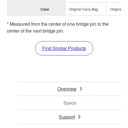
Case
Original Carry Bag
Original Ca
* Measured from the center of one bridge pin to the
center of the next bridge pin.
Find Similar Products
Overview
Specs
Support