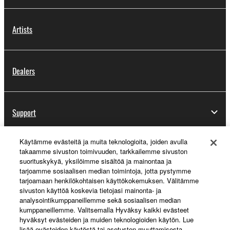
Artists
Dealers
Support
Käytämme evästeitä ja muita teknologioita, joiden avulla
takaamme sivuston toimivuuden, tarkkailemme sivuston
Yamaha Music ID Registration
suorituskykyä, yksilöimme sisältöä ja mainontaa ja
tarjoamme sosiaalisen median toimintoja, jotta pystymme
tarjoamaan henkilökohtaisen käyttökokemuksen. Välitämme
sivuston käyttöä koskevia tietojasi mainonta- ja
About Yamaha
analysointikumppaneillemme sekä sosiaalisen median
kumppaneillemme. Valitsemalla Hyväksy kaikki evästeet
hyväksyt evästeiden ja muiden teknologioiden käytön. Lue
lisää evästeiden käytöstä tai asetusten muuttamisesta