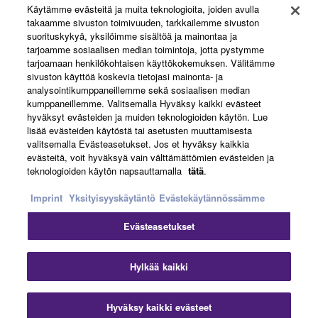
Käytämme evästeitä ja muita teknologioita, joiden avulla
About Yamaha
takaamme sivuston toimivuuden, tarkkailemme sivuston
suorituskykyä, yksilöimme sisältöä ja mainontaa ja
tarjoamme sosiaalisen median toimintoja, jotta pystymme
tarjoamaan henkilökohtaisen käyttökokemuksen. Välitämme
Suomi - English
sivuston käyttöä koskevia tietojasi mainonta- ja
analysointikumppaneillemme sekä sosiaalisen median
Business
kumppaneillemme. Valitsemalla Hyväksy kaikki evästeet
hyväksyt evästeiden ja muiden teknologioiden käytön. Lue
lisää evästeiden käytöstä tai asetusten muuttamisesta
valitsemalla Evästeasetukset. Jos et hyväksy kaikkia
evästeitä, voit hyväksyä vain välttämättömien evästeiden ja
teknologioiden käytön napsauttamalla
tätä
.
Imprint
Yksityisyyskäytäntö
Evästekäytännössämme
Evästeasetukset
Ottaa yhteyttä
Käyttöehdot
Tietosuojakäytäntö
Evästekäytäntö
Jälki
Hylkää kaikki
© Yamaha Corporation.
Hyväksy kaikki evästeet