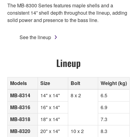
The MB-8300 Series features maple shells and a
consistent 14” shell depth throughout the lineup, adding
solid power and presence to the bass line.
See the lineup
Lineup
Models
Size
Bolt
Weight (kg)
MB-8314
14" x 14"
8 x 2
6.5
MB-8316
16" x 14"
6.9
MB-8318
18" x 14"
7.3
MB-8320
20" x 14"
10 x 2
8.3