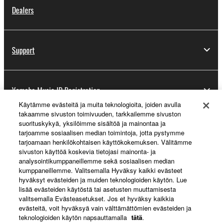
Dealers
Support
Yamaha Music ID Registration
Käytämme evästeitä ja muita teknologioita, joiden avulla
takaamme sivuston toimivuuden, tarkkailemme sivuston
suorituskykyä, yksilöimme sisältöä ja mainontaa ja
About Yamaha
tarjoamme sosiaalisen median toimintoja, jotta pystymme
tarjoamaan henkilökohtaisen käyttökokemuksen. Välitämme
sivuston käyttöä koskevia tietojasi mainonta- ja
analysointikumppaneillemme sekä sosiaalisen median
Suomi - English
kumppaneillemme. Valitsemalla Hyväksy kaikki evästeet
hyväksyt evästeiden ja muiden teknologioiden käytön. Lue
Business
lisää evästeiden käytöstä tai asetusten muuttamisesta
valitsemalla Evästeasetukset. Jos et hyväksy kaikkia
evästeitä, voit hyväksyä vain välttämättömien evästeiden ja
teknologioiden käytön napsauttamalla
tätä
.