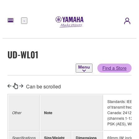
Menu
UD-WL01
Menu
Find a Store
Can be scrolled
Standards: IEEE80
of transmit frequen
Other
Note
Canada: 2412-246
(channels 1-13), 
PSK (AES), WPA/
Specifications
Size/Weight
Dimensions
69mm (W: includi