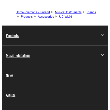
Home - Yamaha - Finland
Musical Instruments
Pianos
Products
Accessories
UD-WL01
Products
Music Education
News
Artists