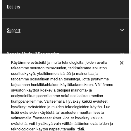
Dealers
Support
Yamaha Music ID Registration
Käytämme evästeitä ja muita teknologioita, joiden avulla
takaamme sivuston toimivuuden, tarkkailemme sivuston
suorituskykyä, yksilöimme sisältöä ja mainontaa ja
About Yamaha
tarjoamme sosiaalisen median toimintoja, jotta pystymme
tarjoamaan henkilökohtaisen käyttökokemuksen. Välitämme
sivuston käyttöä koskevia tietojasi mainonta- ja
analysointikumppaneillemme sekä sosiaalisen median
Suomi - English
kumppaneillemme. Valitsemalla Hyväksy kaikki evästeet
hyväksyt evästeiden ja muiden teknologioiden käytön. Lue
Business
lisää evästeiden käytöstä tai asetusten muuttamisesta
valitsemalla Evästeasetukset. Jos et hyväksy kaikkia
evästeitä, voit hyväksyä vain välttämättömien evästeiden ja
teknologioiden käytön napsauttamalla
tätä
.