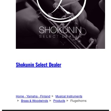
Shokunin Select Dealer
Home - Yamaha - Finland
Musical Instruments
Brass & Woodwinds
Products
Flugelhorns