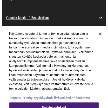
Yamaha Music ID Registration
Käytämme evästeitä ja muita teknologioita, joiden avulla
About Yamaha
takaamme sivuston toimivuuden, tarkkailemme sivuston
suorituskykyä, yksilöimme sisältöä ja mainontaa ja
tarjoamme sosiaalisen median toimintoja, jotta pystymme
tarjoamaan henkilökohtaisen käyttökokemuksen. Välitämme
Suomi - English
sivuston käyttöä koskevia tietojasi mainonta- ja
analysointikumppaneillemme sekä sosiaalisen median
Business
kumppaneillemme. Valitsemalla Hyväksy kaikki evästeet
hyväksyt evästeiden ja muiden teknologioiden käytön. Lue
lisää evästeiden käytöstä tai asetusten muuttamisesta
valitsemalla Evästeasetukset. Jos et hyväksy kaikkia
evästeitä, voit hyväksyä vain välttämättömien evästeiden ja
teknologioiden käytön napsauttamalla
tätä
.
Imprint
Yksityisyyskäytäntö
Evästekäytännössämme
Evästeasetukset