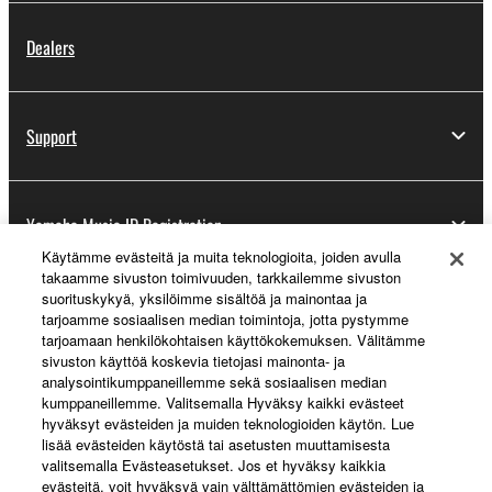
Dealers
Support
Yamaha Music ID Registration
Käytämme evästeitä ja muita teknologioita, joiden avulla
takaamme sivuston toimivuuden, tarkkailemme sivuston
suorituskykyä, yksilöimme sisältöä ja mainontaa ja
About Yamaha
tarjoamme sosiaalisen median toimintoja, jotta pystymme
tarjoamaan henkilökohtaisen käyttökokemuksen. Välitämme
sivuston käyttöä koskevia tietojasi mainonta- ja
analysointikumppaneillemme sekä sosiaalisen median
Suomi - English
kumppaneillemme. Valitsemalla Hyväksy kaikki evästeet
hyväksyt evästeiden ja muiden teknologioiden käytön. Lue
Business
lisää evästeiden käytöstä tai asetusten muuttamisesta
valitsemalla Evästeasetukset. Jos et hyväksy kaikkia
evästeitä, voit hyväksyä vain välttämättömien evästeiden ja