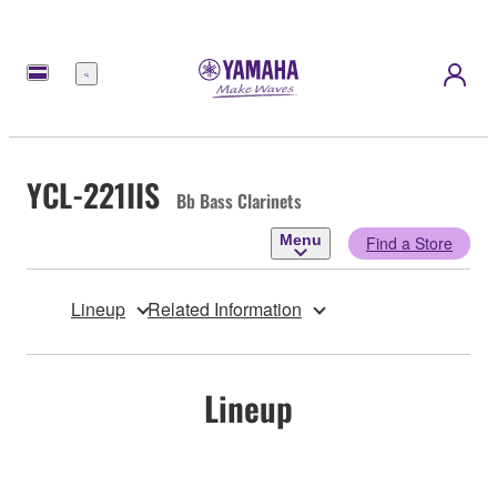
Menu
YCL-221IIS
Bb Bass Clarinets
Menu
Find a Store
Lineup
Related Information
Lineup