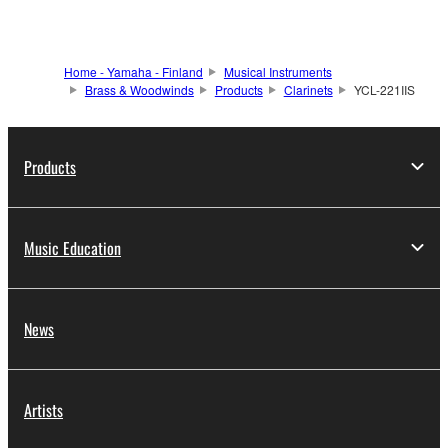
Home - Yamaha - Finland
Musical Instruments
Brass & Woodwinds
Products
Clarinets
YCL-221IIS
Products
Music Education
News
Artists