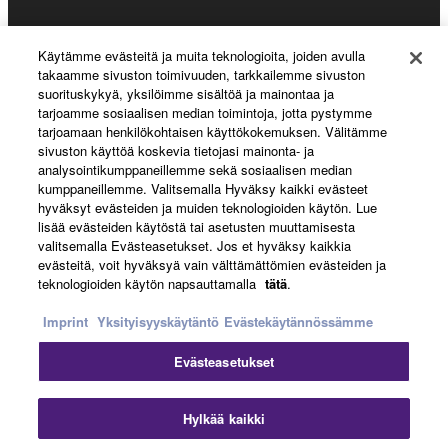
Käytämme evästeitä ja muita teknologioita, joiden avulla
About Yamaha
takaamme sivuston toimivuuden, tarkkailemme sivuston
suorituskykyä, yksilöimme sisältöä ja mainontaa ja
tarjoamme sosiaalisen median toimintoja, jotta pystymme
tarjoamaan henkilökohtaisen käyttökokemuksen. Välitämme
Suomi - English
sivuston käyttöä koskevia tietojasi mainonta- ja
analysointikumppaneillemme sekä sosiaalisen median
Business
kumppaneillemme. Valitsemalla Hyväksy kaikki evästeet
hyväksyt evästeiden ja muiden teknologioiden käytön. Lue
lisää evästeiden käytöstä tai asetusten muuttamisesta
valitsemalla Evästeasetukset. Jos et hyväksy kaikkia
evästeitä, voit hyväksyä vain välttämättömien evästeiden ja
teknologioiden käytön napsauttamalla
tätä
.
Imprint
Yksityisyyskäytäntö
Evästekäytännössämme
Evästeasetukset
Ottaa yhteyttä
Käyttöehdot
Tietosuojakäytäntö
Evästekäytäntö
Jälki
Hylkää kaikki