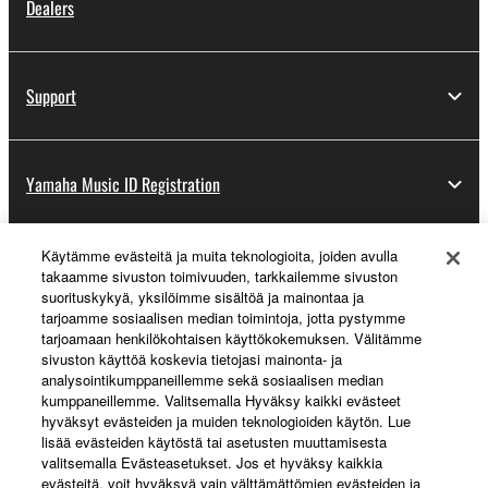
Dealers
Support
Yamaha Music ID Registration
Käytämme evästeitä ja muita teknologioita, joiden avulla
About Yamaha
takaamme sivuston toimivuuden, tarkkailemme sivuston
suorituskykyä, yksilöimme sisältöä ja mainontaa ja
tarjoamme sosiaalisen median toimintoja, jotta pystymme
tarjoamaan henkilökohtaisen käyttökokemuksen. Välitämme
Suomi - English
sivuston käyttöä koskevia tietojasi mainonta- ja
analysointikumppaneillemme sekä sosiaalisen median
Business
kumppaneillemme. Valitsemalla Hyväksy kaikki evästeet
hyväksyt evästeiden ja muiden teknologioiden käytön. Lue
lisää evästeiden käytöstä tai asetusten muuttamisesta
valitsemalla Evästeasetukset. Jos et hyväksy kaikkia
evästeitä, voit hyväksyä vain välttämättömien evästeiden ja