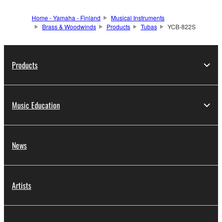
Home - Yamaha - Finland
Musical Instruments
Brass & Woodwinds
Products
Tubas
YCB-822S
Products
Music Education
News
Artists