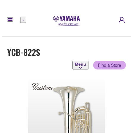
Menu
YCB-822S
Menu
Find a Store